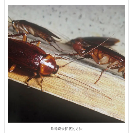
杀蟑螂最彻底的方法